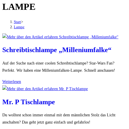
LAMPE
den
Button
um,
Start
>
um
Lampe
das
Menü
aus-
Schreibtischlampe „Milleniumfalke“
oder
einzuklappen
Auf der Suche nach einer coolen Schreibtischlampe? Star-Wars Fan?
Perfekt. Wir haben eine Milleniumfalken-Lampe. Schnell anschauen!
Schreibtischlampe
Weiterlesen
„Milleniumfalke“
Mr. P Tischlampe
Du wolltest schon immer einmal mit dem männlichen Stolz das Licht
anschalten? Das geht jetzt ganz einfach und gefahrlos!