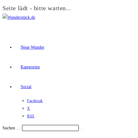
Seite lädt - bitte warten...
Zum
Inhalt
springen
Neue Wunder
Kategorien
Social
Facebook
X
RSS
Suchen …
Suche
Schalte
starten