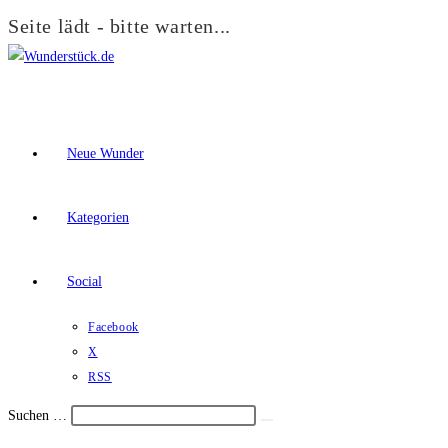
Seite lädt - bitte warten...
Zum
Inhalt
springen
Neue Wunder
Kategorien
Social
Facebook
X
RSS
Suchen …
Suche
Schalte
starten