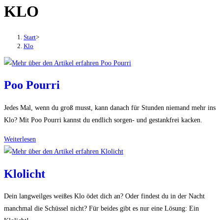
KLO
den
Button
um,
Start
>
um
Klo
das
Menü
aus-
Poo Pourri
oder
einzuklappen
Jedes Mal, wenn du groß musst, kann danach für Stunden niemand mehr ins
Klo? Mit Poo Pourri kannst du endlich sorgen- und gestankfrei kacken.
Poo
Weiterlesen
Pourri
Klolicht
Dein langweilges weißes Klo ödet dich an? Oder findest du in der Nacht
manchmal die Schüssel nicht? Für beides gibt es nur eine Lösung: Ein