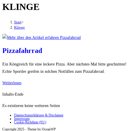
KLINGE
den
Button
um,
Start
>
um
Klinge
das
Menü
aus-
Pizzafahrrad
oder
einzuklappen
Ein Köngireich für eine leckere Pizza. Aber nächstes Mal bitte geschnitten!
Echte Sportler greifen in solchen Notfällen zum Pizzafahrrad.
Pizzafahrrad
Weiterlesen
Inhalts-Ende
Es existieren keine weiteren Seiten
Datenschutzerklärung & Disclaimer
Impressum
Cookie-Richtlinie (EU)
Copyright 2025 - Theme by OceanWP