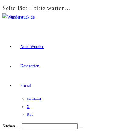
Seite lädt - bitte warten...
Zum
Inhalt
springen
Neue Wunder
Kategorien
Social
Facebook
X
RSS
Suchen …
Suche
Schalte
starten