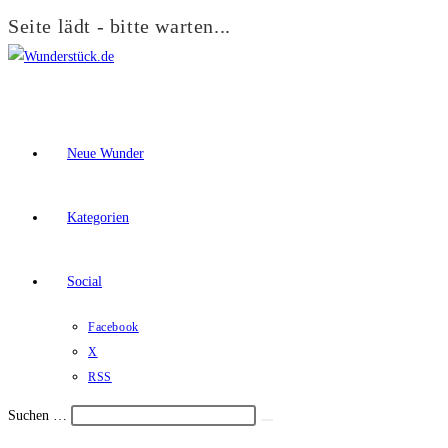
Seite lädt - bitte warten...
Zum
Inhalt
springen
Neue Wunder
Kategorien
Social
Facebook
X
RSS
Suchen …
Suche
Schalte
starten