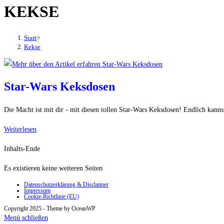
KEKSE
den
Button
um,
Start
>
um
Kekse
das
Menü
aus-
Star-Wars Keksdosen
oder
einzuklappen
Die Macht ist mit dir - mit diesen tollen Star-Wars Keksdosen! Endlich kanns
Star-
Weiterlesen
Wars
Inhalts-Ende
Keksdosen
Es existieren keine weiteren Seiten
Datenschutzerklärung & Disclaimer
Impressum
Cookie-Richtlinie (EU)
Copyright 2025 - Theme by OceanWP
Menü schließen