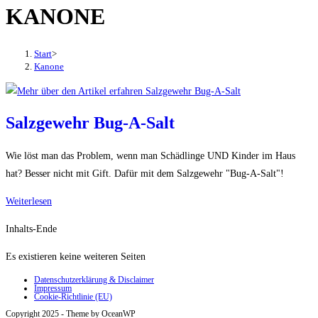
KANONE
den
Button
um,
Start
>
um
Kanone
das
Menü
aus-
Salzgewehr Bug-A-Salt
oder
einzuklappen
Wie löst man das Problem, wenn man Schädlinge UND Kinder im Haus
hat? Besser nicht mit Gift. Dafür mit dem Salzgewehr "Bug-A-Salt"!
Salzgewehr
Weiterlesen
Bug-
Inhalts-Ende
A-
Salt
Es existieren keine weiteren Seiten
Datenschutzerklärung & Disclaimer
Impressum
Cookie-Richtlinie (EU)
Copyright 2025 - Theme by OceanWP