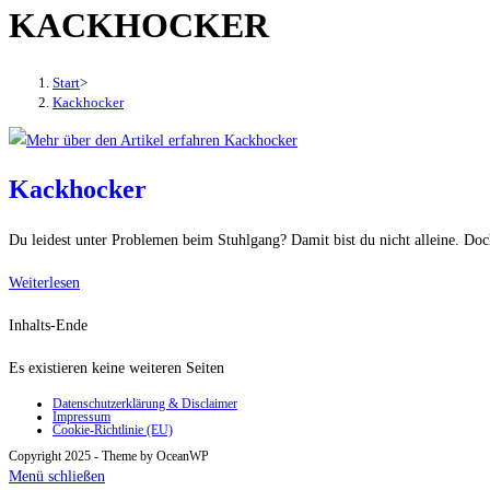
KACKHOCKER
den
Button
um,
Start
>
um
Kackhocker
das
Menü
aus-
Kackhocker
oder
einzuklappen
Du leidest unter Problemen beim Stuhlgang? Damit bist du nicht alleine. Do
Kackhocker
Weiterlesen
Inhalts-Ende
Es existieren keine weiteren Seiten
Datenschutzerklärung & Disclaimer
Impressum
Cookie-Richtlinie (EU)
Copyright 2025 - Theme by OceanWP
Menü schließen