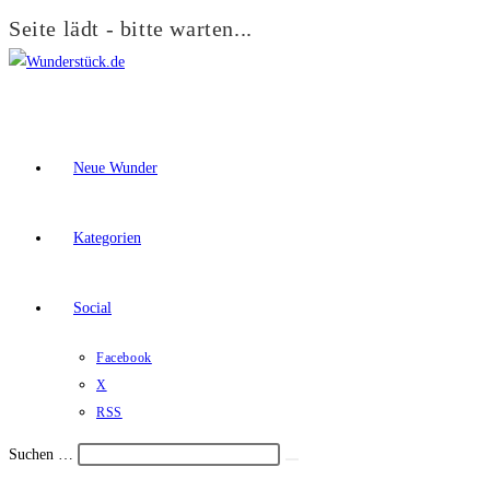
Seite lädt - bitte warten...
Zum
Inhalt
springen
Neue Wunder
Kategorien
Social
Facebook
X
RSS
Suchen …
Suche
Schalte
starten