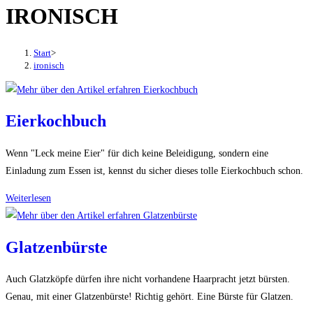
IRONISCH
den
Button
um,
Start
>
um
ironisch
das
Menü
aus-
Eierkochbuch
oder
einzuklappen
Wenn "Leck meine Eier" für dich keine Beleidigung, sondern eine
Einladung zum Essen ist, kennst du sicher dieses tolle Eierkochbuch schon.
Eierkochbuch
Weiterlesen
Glatzenbürste
Auch Glatzköpfe dürfen ihre nicht vorhandene Haarpracht jetzt bürsten.
Genau, mit einer Glatzenbürste! Richtig gehört. Eine Bürste für Glatzen.