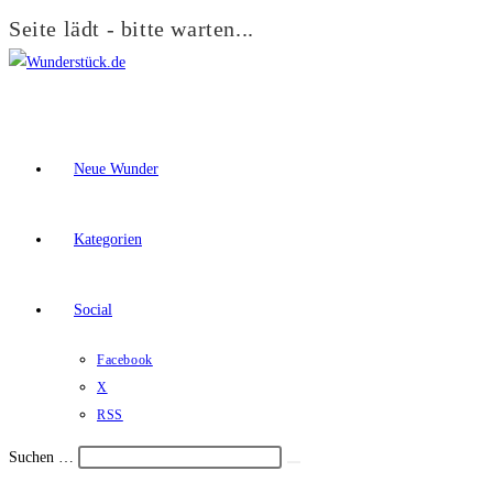
Seite lädt - bitte warten...
Zum
Inhalt
springen
Neue Wunder
Kategorien
Social
Facebook
X
RSS
Suchen …
Suche
Schalte
starten