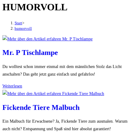
HUMORVOLL
den
Button
um,
Start
>
um
humorvoll
das
Menü
aus-
Mr. P Tischlampe
oder
einzuklappen
Du wolltest schon immer einmal mit dem männlichen Stolz das Licht
anschalten? Das geht jetzt ganz einfach und gefahrlos!
Mr.
Weiterlesen
P
Tischlampe
Fickende Tiere Malbuch
Ein Malbuch für Erwachsene? Ja, Fickende Tiere zum ausmalen. Warum
auch nicht? Entspannung und Spaß sind hier absolut garantiert!