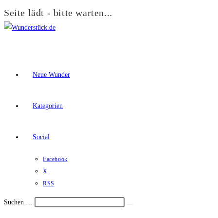
Seite lädt - bitte warten...
Zum
Inhalt
springen
Neue Wunder
Kategorien
Social
Facebook
X
RSS
Suchen …
Suche
Schalte
starten