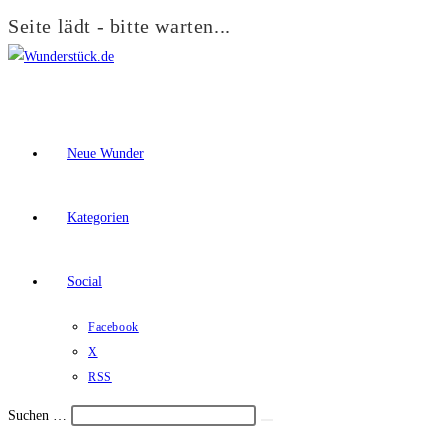
Seite lädt - bitte warten...
Zum
Inhalt
springen
Neue Wunder
Kategorien
Social
Facebook
X
RSS
Suchen …
Suche
Schalte
starten