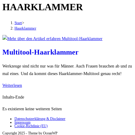
HAARKLAMMER
den
Button
um,
Start
>
um
Haarklammer
das
Menü
aus-
Multitool-Haarklammer
oder
einzuklappen
Werkzeuge sind nicht nur was für Männer. Auch Frauen brauchen ab und zu
mal eines. Und da kommt dieses Haarklammer-Multitool genau recht!
Multitool-
Weiterlesen
Haarklammer
Inhalts-Ende
Es existieren keine weiteren Seiten
Datenschutzerklärung & Disclaimer
Impressum
Cookie-Richtlinie (EU)
Copyright 2025 - Theme by OceanWP