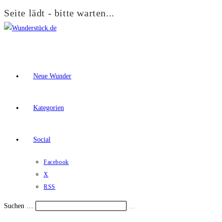
Seite lädt - bitte warten...
Zum
Inhalt
springen
Neue Wunder
Kategorien
Social
Facebook
X
RSS
Suchen …
Suche
Schalte
starten