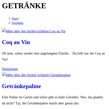
GETRÄNKE
den
Button
um,
Start
>
um
Getränke
das
Menü
aus-
Coq au Vin
oder
einzuklappen
Oh nein, schon wieder eine angefangene Flasche... Da hilft nur der Coq au
Vin!
Coq
Weiterlesen
au
Vin
Getränkepalme
Eine Palme im Garten und schon gibt es kalte Getränke. Was, das glaubst
du nicht? Tja, die Getränkepalme macht aber genau das.