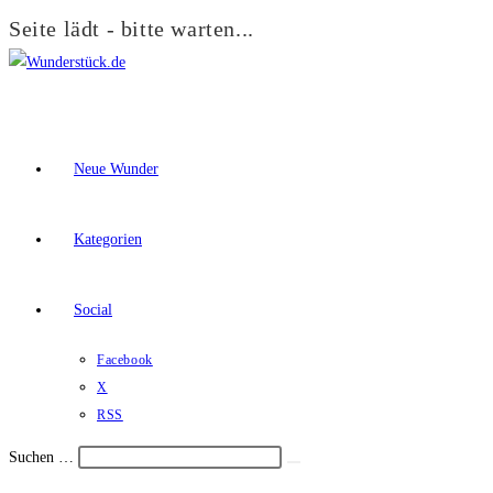
Seite lädt - bitte warten...
Zum
Inhalt
springen
Neue Wunder
Kategorien
Social
Facebook
X
RSS
Suchen …
Suche
Schalte
starten