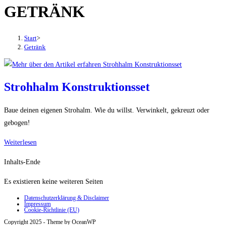
GETRÄNK
den
Button
um,
Start
>
um
Getränk
das
Menü
aus-
Strohhalm Konstruktionsset
oder
einzuklappen
Baue deinen eigenen Strohalm. Wie du willst. Verwinkelt, gekreuzt oder
gebogen!
Strohhalm
Weiterlesen
Konstruktionsset
Inhalts-Ende
Es existieren keine weiteren Seiten
Datenschutzerklärung & Disclaimer
Impressum
Cookie-Richtlinie (EU)
Copyright 2025 - Theme by OceanWP