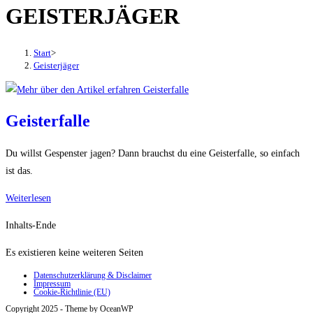
GEISTERJÄGER
den
Button
um,
Start
>
um
Geisterjäger
das
Menü
aus-
Geisterfalle
oder
einzuklappen
Du willst Gespenster jagen? Dann brauchst du eine Geisterfalle, so einfach
ist das.
Geisterfalle
Weiterlesen
Inhalts-Ende
Es existieren keine weiteren Seiten
Datenschutzerklärung & Disclaimer
Impressum
Cookie-Richtlinie (EU)
Copyright 2025 - Theme by OceanWP