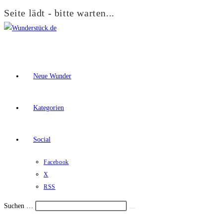
Seite lädt - bitte warten...
Zum
Inhalt
springen
Neue Wunder
Kategorien
Social
Facebook
X
RSS
Suchen …
Suche
Schalte
starten