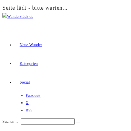
Seite lädt - bitte warten...
Zum
Inhalt
springen
Neue Wunder
Kategorien
Social
Facebook
X
RSS
Suchen …
Suche
Schalte
starten