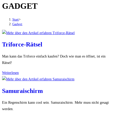
GADGET
den
Button
um,
Start
>
um
Gadget
das
Menü
aus-
Triforce-Rätsel
oder
einzuklappen
Man kann das Triforce einfach kaufen? Doch wie man es öffnet, ist ein
Rätsel!
Triforce-
Weiterlesen
Rätsel
Samuraischirm
Ein Regenschirm kann cool sein. Samuraischirm. Mehr muss nicht gesagt
werden.