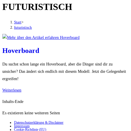
FUTURISTISCH
den
Button
um,
Start
>
um
futuristisch
das
Menü
aus-
Hoverboard
oder
einzuklappen
Du suchst schon lange ein Hoverboard, aber die Dinger sind dir zu
unsicher? Das ändert sich endlich mit diesem Modell. Jetzt die Gelegenheit
ergreifen!
Hoverboard
Weiterlesen
Inhalts-Ende
Es existieren keine weiteren Seiten
Datenschutzerklärung & Disclaimer
Impressum
Cookie-Richtlinie (EU)