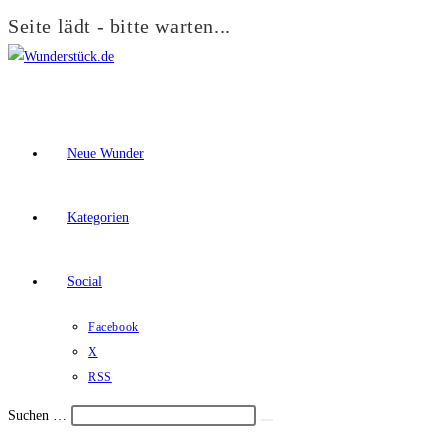
Seite lädt - bitte warten...
Zum
Inhalt
springen
Neue Wunder
Kategorien
Social
Facebook
X
RSS
Suchen …
Suche
Schalte
starten