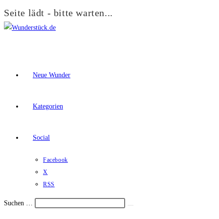
Seite lädt - bitte warten...
Zum
Inhalt
springen
Neue Wunder
Kategorien
Social
Facebook
X
RSS
Suchen …
Suche
Schalte
starten