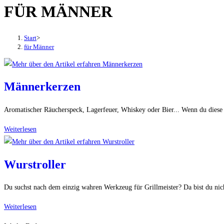
FÜR MÄNNER
den
Button
um,
Start
>
um
für Männer
das
Menü
aus-
Männerkerzen
oder
einzuklappen
Aromatischer Räucherspeck, Lagerfeuer, Whiskey oder Bier... Wenn du diese
Männerkerzen
Weiterlesen
Wurstroller
Du suchst nach dem einzig wahren Werkzeug für Grillmeister? Da bist du nic
Wurstroller
Weiterlesen