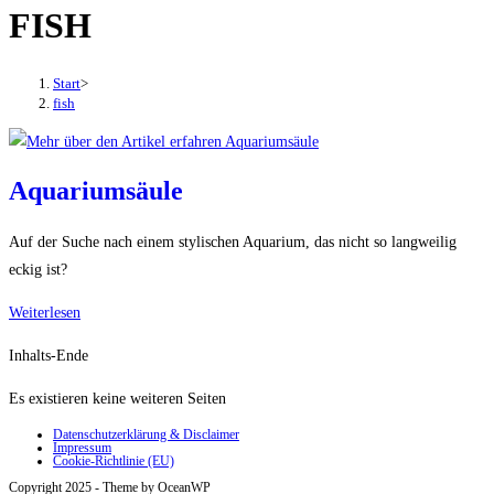
FISH
den
Button
um,
Start
>
um
fish
das
Menü
aus-
Aquariumsäule
oder
einzuklappen
Auf der Suche nach einem stylischen Aquarium, das nicht so langweilig
eckig ist?
Aquariumsäule
Weiterlesen
Inhalts-Ende
Es existieren keine weiteren Seiten
Datenschutzerklärung & Disclaimer
Impressum
Cookie-Richtlinie (EU)
Copyright 2025 - Theme by OceanWP