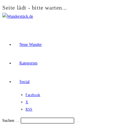
Seite lädt - bitte warten...
Zum
Inhalt
springen
Neue Wunder
Kategorien
Social
Facebook
X
RSS
Suchen …
Suche
Schalte
starten