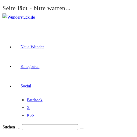
Seite lädt - bitte warten...
Zum
Inhalt
springen
Neue Wunder
Kategorien
Social
Facebook
X
RSS
Suchen …
Suche
Schalte
starten