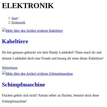
ELEKTRONIK
den
Button
um,
Start
>
um
Elektronik
das
Menü
aus-
Kabeltiere
oder
einzuklappen
Du bist genauso geknickt wie dein Handy-Ladekabel? Dann mach dir und
deinem Ladekabel doch eine Freude und besorg dir eines dieser Kabeltiere!
Kabeltiere
Weiterlesen
Schimpfmaschine
Fluchen gehört sich nicht? Anstatt selber zu fluchen, benutze doch diese
Schimpfmaschine!