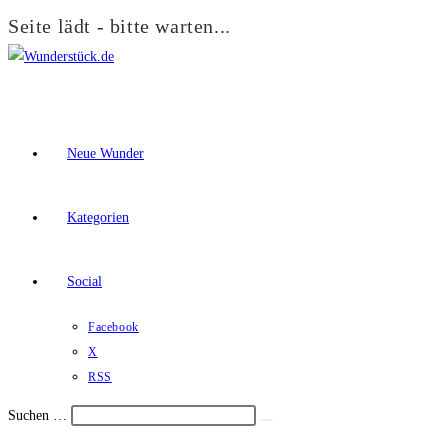
Seite lädt - bitte warten...
Zum
Inhalt
springen
Neue Wunder
Kategorien
Social
Facebook
X
RSS
Suchen …
Suche
Schalte
starten