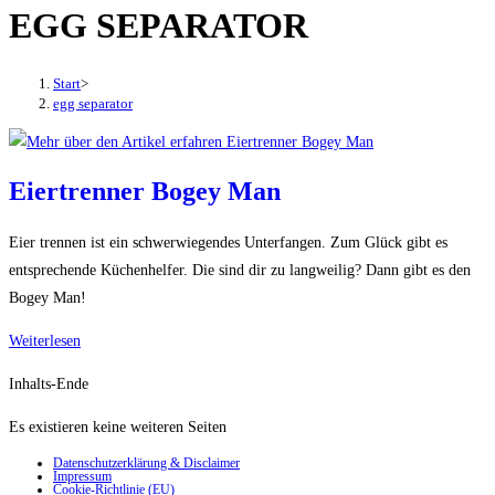
EGG SEPARATOR
den
Button
um,
Start
>
um
egg separator
das
Menü
aus-
Eiertrenner Bogey Man
oder
einzuklappen
Eier trennen ist ein schwerwiegendes Unterfangen. Zum Glück gibt es
entsprechende Küchenhelfer. Die sind dir zu langweilig? Dann gibt es den
Bogey Man!
Eiertrenner
Weiterlesen
Bogey
Inhalts-Ende
Man
Es existieren keine weiteren Seiten
Datenschutzerklärung & Disclaimer
Impressum
Cookie-Richtlinie (EU)