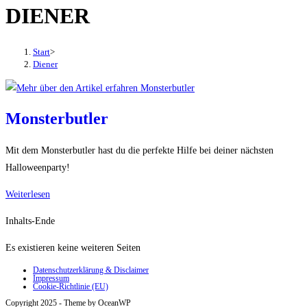
DIENER
den
Button
um,
Start
>
um
Diener
das
Menü
aus-
Monsterbutler
oder
einzuklappen
Mit dem Monsterbutler hast du die perfekte Hilfe bei deiner nächsten
Halloweenparty!
Monsterbutler
Weiterlesen
Inhalts-Ende
Es existieren keine weiteren Seiten
Datenschutzerklärung & Disclaimer
Impressum
Cookie-Richtlinie (EU)
Copyright 2025 - Theme by OceanWP