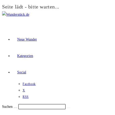
Seite lädt - bitte warten...
Zum
Inhalt
springen
Neue Wunder
Kategorien
Social
Facebook
X
RSS
Suchen …
Suche
Schalte
starten