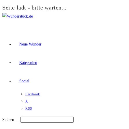
Seite lädt - bitte warten...
Zum
Inhalt
springen
Neue Wunder
Kategorien
Social
Facebook
X
RSS
Suchen …
Suche
Schalte
starten