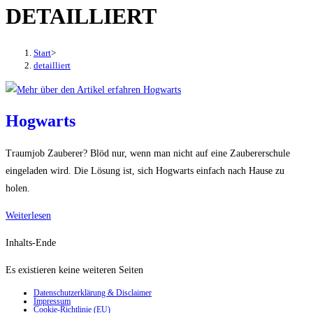
DETAILLIERT
den
Button
um,
Start
>
um
detailliert
das
Menü
aus-
Hogwarts
oder
einzuklappen
Traumjob Zauberer? Blöd nur, wenn man nicht auf eine Zaubererschule
eingeladen wird. Die Lösung ist, sich Hogwarts einfach nach Hause zu
holen.
Hogwarts
Weiterlesen
Inhalts-Ende
Es existieren keine weiteren Seiten
Datenschutzerklärung & Disclaimer
Impressum
Cookie-Richtlinie (EU)