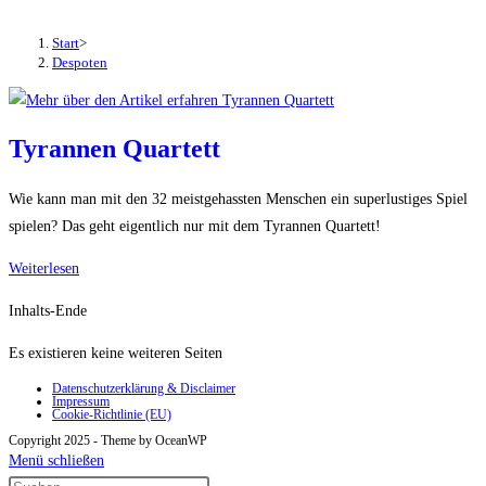
Button
um,
Start
>
um
Despoten
das
Menü
aus-
Tyrannen Quartett
oder
einzuklappen
Wie kann man mit den 32 meistgehassten Menschen ein superlustiges Spiel
spielen? Das geht eigentlich nur mit dem Tyrannen Quartett!
Tyrannen
Weiterlesen
Quartett
Inhalts-Ende
Es existieren keine weiteren Seiten
Datenschutzerklärung & Disclaimer
Impressum
Cookie-Richtlinie (EU)
Copyright 2025 - Theme by OceanWP
Menü schließen