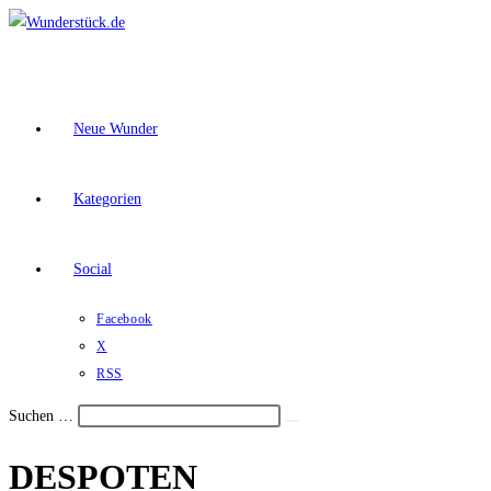
Zum
Inhalt
springen
Neue Wunder
Kategorien
Social
Facebook
X
RSS
Suchen …
Suche
Schalte
starten
DESPOTEN
den