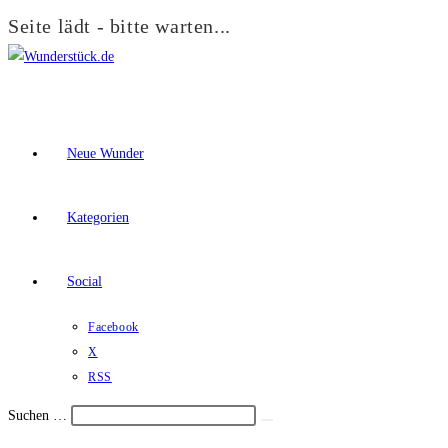
Seite lädt - bitte warten...
Zum
Inhalt
springen
Neue Wunder
Kategorien
Social
Facebook
X
RSS
Suchen …
Suche
Schalte
starten