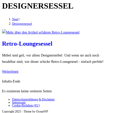
DESIGNERSESSEL
den
Button
um,
Start
>
um
Designersessel
das
Menü
aus-
Retro-Loungesessel
oder
einzuklappen
Möbel sind geil, vor allem Designermöbel. Und wenn sie auch noch
bezahlbar sind, wie dieser schicke Retro-Loungesesel - einfach perfekt!
Retro-
Weiterlesen
Loungesessel
Inhalts-Ende
Es existieren keine weiteren Seiten
Datenschutzerklärung & Disclaimer
Impressum
Cookie-Richtlinie (EU)
Copyright 2025 - Theme by OceanWP