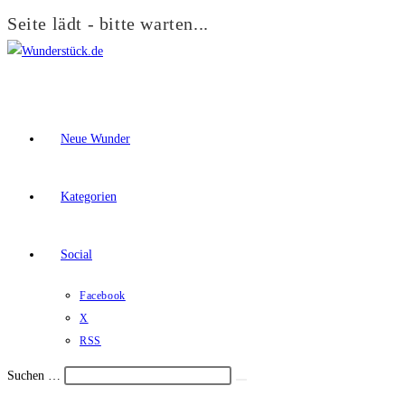
Seite lädt - bitte warten...
Zum
Inhalt
springen
Neue Wunder
Kategorien
Social
Facebook
X
RSS
Suchen …
Suche
Schalte
starten