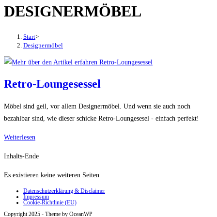
DESIGNERMÖBEL
den
Button
um,
Start
>
um
Designermöbel
das
Menü
aus-
Retro-Loungesessel
oder
einzuklappen
Möbel sind geil, vor allem Designermöbel. Und wenn sie auch noch
bezahlbar sind, wie dieser schicke Retro-Loungesesel - einfach perfekt!
Retro-
Weiterlesen
Loungesessel
Inhalts-Ende
Es existieren keine weiteren Seiten
Datenschutzerklärung & Disclaimer
Impressum
Cookie-Richtlinie (EU)
Copyright 2025 - Theme by OceanWP