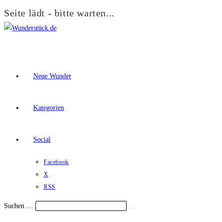
Seite lädt - bitte warten...
Zum
Inhalt
springen
Neue Wunder
Kategorien
Social
Facebook
X
RSS
Suchen …
Suche
Schalte
starten