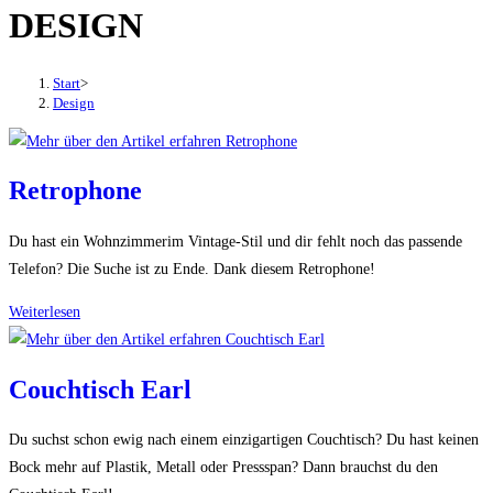
DESIGN
den
Button
um,
Start
>
um
Design
das
Menü
aus-
Retrophone
oder
einzuklappen
Du hast ein Wohnzimmerim Vintage-Stil und dir fehlt noch das passende
Telefon? Die Suche ist zu Ende. Dank diesem Retrophone!
Retrophone
Weiterlesen
Couchtisch Earl
Du suchst schon ewig nach einem einzigartigen Couchtisch? Du hast keinen
Bock mehr auf Plastik, Metall oder Pressspan? Dann brauchst du den