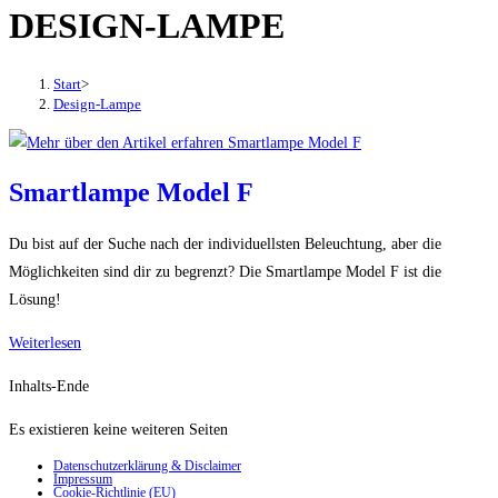
DESIGN-LAMPE
den
Button
um,
Start
>
um
Design-Lampe
das
Menü
aus-
Smartlampe Model F
oder
einzuklappen
Du bist auf der Suche nach der individuellsten Beleuchtung, aber die
Möglichkeiten sind dir zu begrenzt? Die Smartlampe Model F ist die
Lösung!
Smartlampe
Weiterlesen
Model
Inhalts-Ende
F
Es existieren keine weiteren Seiten
Datenschutzerklärung & Disclaimer
Impressum
Cookie-Richtlinie (EU)