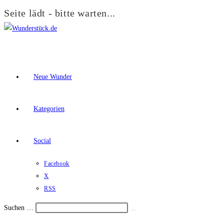
Seite lädt - bitte warten...
Zum
Inhalt
springen
Neue Wunder
Kategorien
Social
Facebook
X
RSS
Suchen …
Suche
Schalte
starten