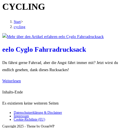
CYCLING
den
Button
um,
Start
>
um
cycling
das
Menü
aus-
eelo Cyglo Fahrradrucksack
oder
einzuklappen
Du fährst gerne Fahrrad, aber die Angst fährt immer mit? Jetzt wirst du
endlich gesehen, dank dieses Rucksackes!
eelo
Weiterlesen
Cyglo
Inhalts-Ende
Fahrradrucksack
Es existieren keine weiteren Seiten
Datenschutzerklärung & Disclaimer
Impressum
Cookie-Richtlinie (EU)
Copyright 2025 - Theme by OceanWP