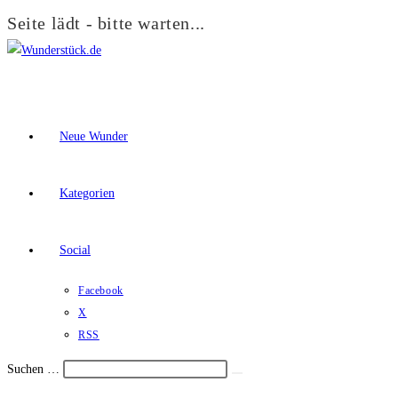
Seite lädt - bitte warten...
Zum
Inhalt
springen
Neue Wunder
Kategorien
Social
Facebook
X
RSS
Suchen …
Suche
Schalte
starten