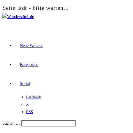
Seite lädt - bitte warten...
Zum
Inhalt
springen
Neue Wunder
Kategorien
Social
Facebook
X
RSS
Suchen …
Suche
Schalte
starten