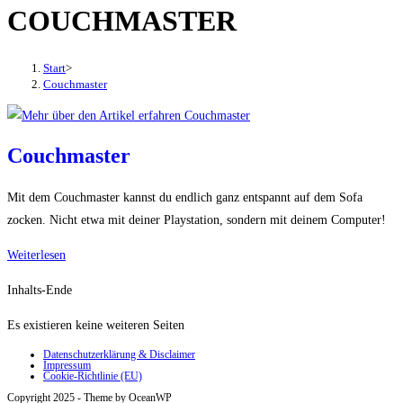
COUCHMASTER
den
Button
um,
Start
>
um
Couchmaster
das
Menü
aus-
Couchmaster
oder
einzuklappen
Mit dem Couchmaster kannst du endlich ganz entspannt auf dem Sofa
zocken. Nicht etwa mit deiner Playstation, sondern mit deinem Computer!
Couchmaster
Weiterlesen
Inhalts-Ende
Es existieren keine weiteren Seiten
Datenschutzerklärung & Disclaimer
Impressum
Cookie-Richtlinie (EU)
Copyright 2025 - Theme by OceanWP