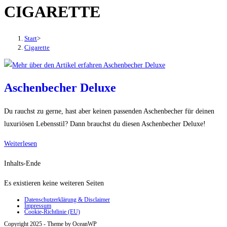
CIGARETTE
den
Button
um,
Start
>
um
Cigarette
das
Menü
aus-
Aschenbecher Deluxe
oder
einzuklappen
Du rauchst zu gerne, hast aber keinen passenden Aschenbecher für deinen
luxuriösen Lebensstil? Dann brauchst du diesen Aschenbecher Deluxe!
Aschenbecher
Weiterlesen
Deluxe
Inhalts-Ende
Es existieren keine weiteren Seiten
Datenschutzerklärung & Disclaimer
Impressum
Cookie-Richtlinie (EU)
Copyright 2025 - Theme by OceanWP