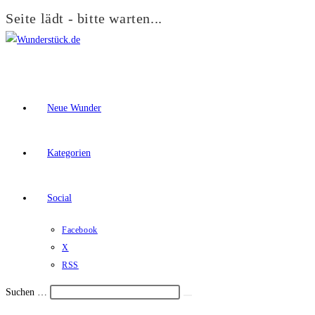
Seite lädt - bitte warten...
Zum
Inhalt
springen
Neue Wunder
Kategorien
Social
Facebook
X
RSS
Suchen …
Suche
Schalte
starten