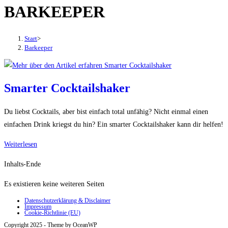
BARKEEPER
den
Button
um,
Start
>
um
Barkeeper
das
Menü
aus-
Smarter Cocktailshaker
oder
einzuklappen
Du liebst Cocktails, aber bist einfach total unfähig? Nicht einmal einen
einfachen Drink kriegst du hin? Ein smarter Cocktailshaker kann dir helfen!
Smarter
Weiterlesen
Cocktailshaker
Inhalts-Ende
Es existieren keine weiteren Seiten
Datenschutzerklärung & Disclaimer
Impressum
Cookie-Richtlinie (EU)
Copyright 2025 - Theme by OceanWP