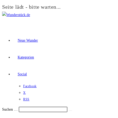
Seite lädt - bitte warten...
Zum
Inhalt
springen
Neue Wunder
Kategorien
Social
Facebook
X
RSS
Suchen …
Suche
Schalte
starten