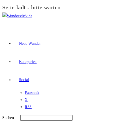
Seite lädt - bitte warten...
Zum
Inhalt
springen
Neue Wunder
Kategorien
Social
Facebook
X
RSS
Suchen …
Suche
Schalte
starten