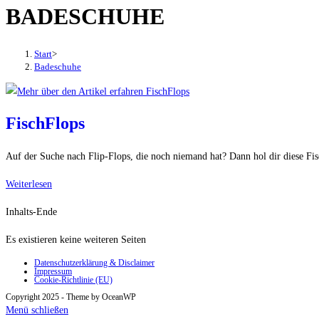
BADESCHUHE
den
Button
um,
Start
>
um
Badeschuhe
das
Menü
aus-
FischFlops
oder
einzuklappen
Auf der Suche nach Flip-Flops, die noch niemand hat? Dann hol dir diese Fisc
FischFlops
Weiterlesen
Inhalts-Ende
Es existieren keine weiteren Seiten
Datenschutzerklärung & Disclaimer
Impressum
Cookie-Richtlinie (EU)
Copyright 2025 - Theme by OceanWP
Menü schließen