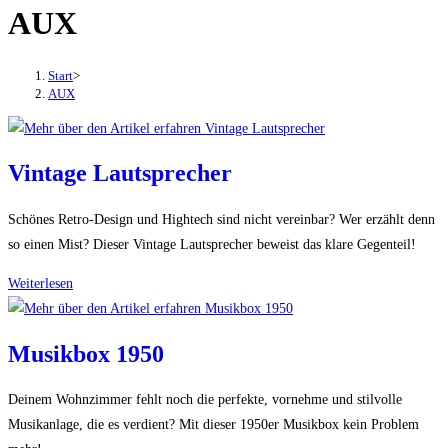
AUX
den
Button
um,
Start
>
um
AUX
das
Menü
aus-
Vintage Lautsprecher
oder
einzuklappen
Schönes Retro-Design und Hightech sind nicht vereinbar? Wer erzählt denn
so einen Mist? Dieser Vintage Lautsprecher beweist das klare Gegenteil!
Vintage
Weiterlesen
Lautsprecher
Musikbox 1950
Deinem Wohnzimmer fehlt noch die perfekte, vornehme und stilvolle
Musikanlage, die es verdient? Mit dieser 1950er Musikbox kein Problem