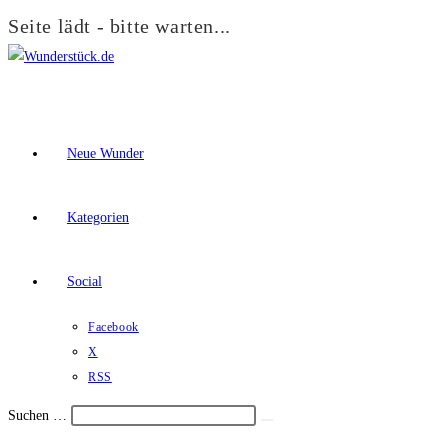
Seite lädt - bitte warten...
Zum
Inhalt
springen
Neue Wunder
Kategorien
Social
Facebook
X
RSS
Suchen …
Suche
Schalte
starten