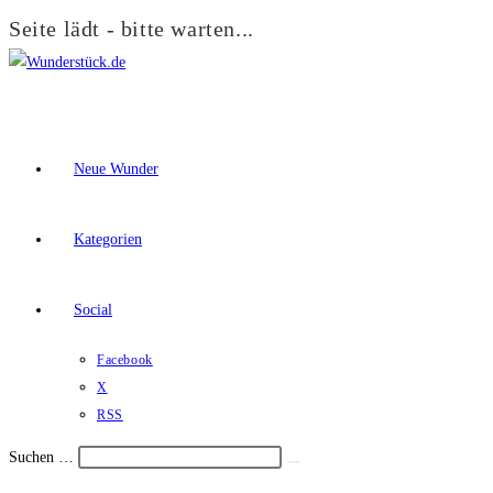
Seite lädt - bitte warten...
Zum
Inhalt
springen
Neue Wunder
Kategorien
Social
Facebook
X
RSS
Suchen …
Suche
Schalte
starten