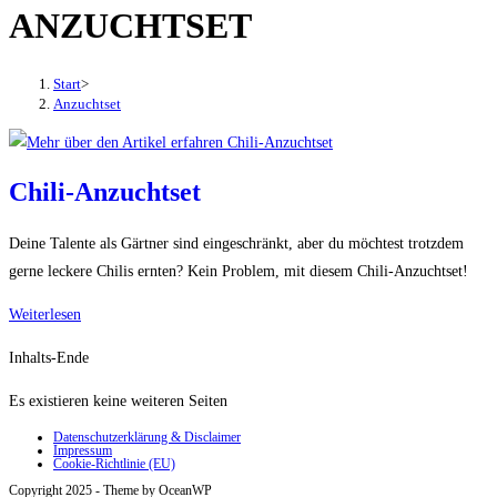
ANZUCHTSET
den
Button
um,
Start
>
um
Anzuchtset
das
Menü
aus-
Chili-Anzuchtset
oder
einzuklappen
Deine Talente als Gärtner sind eingeschränkt, aber du möchtest trotzdem
gerne leckere Chilis ernten? Kein Problem, mit diesem Chili-Anzuchtset!
Chili-
Weiterlesen
Anzuchtset
Inhalts-Ende
Es existieren keine weiteren Seiten
Datenschutzerklärung & Disclaimer
Impressum
Cookie-Richtlinie (EU)
Copyright 2025 - Theme by OceanWP