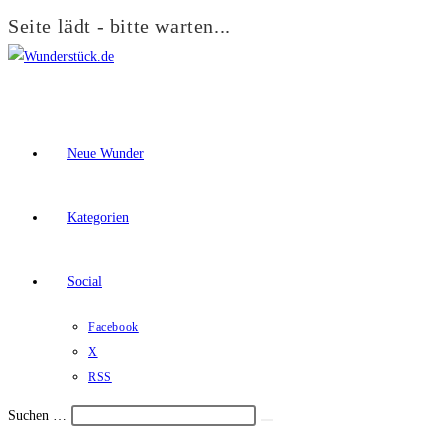
Seite lädt - bitte warten...
Zum
Inhalt
springen
Neue Wunder
Kategorien
Social
Facebook
X
RSS
Suchen …
Suche
Schalte
starten