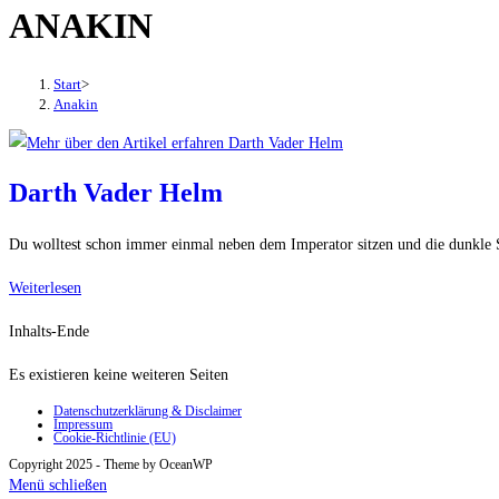
ANAKIN
den
Button
um,
Start
>
um
Anakin
das
Menü
aus-
Darth Vader Helm
oder
einzuklappen
Du wolltest schon immer einmal neben dem Imperator sitzen und die dunkle 
Darth
Weiterlesen
Vader
Inhalts-Ende
Helm
Es existieren keine weiteren Seiten
Datenschutzerklärung & Disclaimer
Impressum
Cookie-Richtlinie (EU)
Copyright 2025 - Theme by OceanWP
Menü schließen