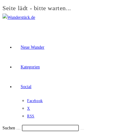
Seite lädt - bitte warten...
Zum
Inhalt
springen
Neue Wunder
Kategorien
Social
Facebook
X
RSS
Suchen …
Suche
Schalte
starten