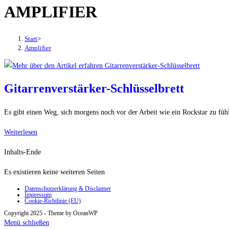
AMPLIFIER
den
Button
um,
Start
>
um
Amplifier
das
Menü
aus-
Gitarrenverstärker-Schlüsselbrett
oder
einzuklappen
Es gibt einen Weg, sich morgens noch vor der Arbeit wie ein Rockstar zu fühl
Gitarrenverstärker-
Weiterlesen
Schlüsselbrett
Inhalts-Ende
Es existieren keine weiteren Seiten
Datenschutzerklärung & Disclaimer
Impressum
Cookie-Richtlinie (EU)
Copyright 2025 - Theme by OceanWP
Menü schließen