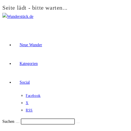
Seite lädt - bitte warten...
Zum
Inhalt
springen
Neue Wunder
Kategorien
Social
Facebook
X
RSS
Suchen …
Suche
Schalte
starten