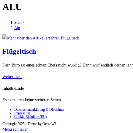
ALU
den
Button
um,
Start
>
um
Alu
das
Menü
aus-
Flügeltisch
oder
einzuklappen
Dein Büro ist eines echten Chefs nicht würdig? Dann wirf endlich deinen lahm
Flügeltisch
Weiterlesen
Inhalts-Ende
Es existieren keine weiteren Seiten
Datenschutzerklärung & Disclaimer
Impressum
Cookie-Richtlinie (EU)
Copyright 2025 - Theme by OceanWP
Menü schließen