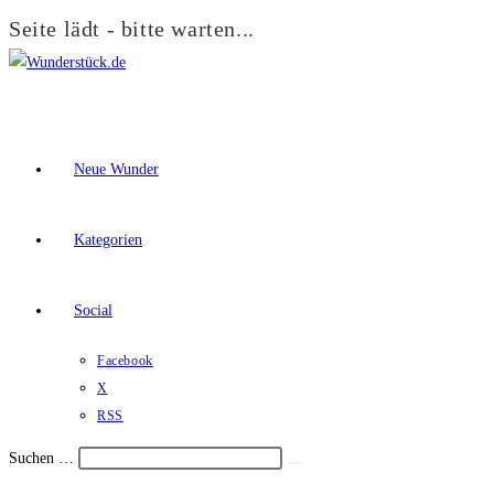
Seite lädt - bitte warten...
Zum
Inhalt
springen
Neue Wunder
Kategorien
Social
Facebook
X
RSS
Suchen …
Suche
Schalte
starten