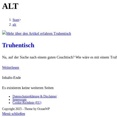
ALT
den
Button
um,
Start
>
um
alt
das
Menü
aus-
Truhentisch
oder
einzuklappen
Na, auf der Suche nach einem guten Couchtisch? Wie wäre es mit einem Truh
Truhentisch
Weiterlesen
Inhalts-Ende
Es existieren keine weiteren Seiten
Datenschutzerklärung & Disclaimer
Impressum
Cookie-Richtlinie (EU)
Copyright 2025 - Theme by OceanWP
Menü schließen