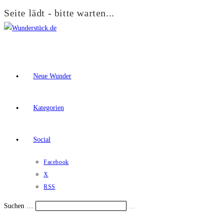
Seite lädt - bitte warten...
Zum
Inhalt
springen
Neue Wunder
Kategorien
Social
Facebook
X
RSS
Suchen …
Suche
Schalte
starten