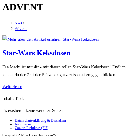
ADVENT
den
Button
um,
Start
>
um
Advent
das
Menü
aus-
Star-Wars Keksdosen
oder
einzuklappen
Die Macht ist mit dir - mit diesen tollen Star-Wars Keksdosen! Endlich
kannst du der Zeit der Plätzchen ganz entspannt entgegen blicken!
Star-
Weiterlesen
Wars
Inhalts-Ende
Keksdosen
Es existieren keine weiteren Seiten
Datenschutzerklärung & Disclaimer
Impressum
Cookie-Richtlinie (EU)
Copyright 2025 - Theme by OceanWP