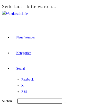
Seite lädt - bitte warten...
Zum
Inhalt
springen
Neue Wunder
Kategorien
Social
Facebook
X
RSS
Suchen …
Suche
Schalte
starten