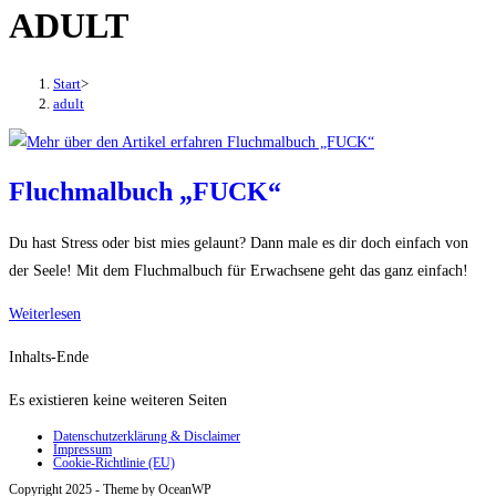
ADULT
den
Button
um,
Start
>
um
adult
das
Menü
aus-
Fluchmalbuch „FUCK“
oder
einzuklappen
Du hast Stress oder bist mies gelaunt? Dann male es dir doch einfach von
der Seele! Mit dem Fluchmalbuch für Erwachsene geht das ganz einfach!
Fluchmalbuch
Weiterlesen
„FUCK“
Inhalts-Ende
Es existieren keine weiteren Seiten
Datenschutzerklärung & Disclaimer
Impressum
Cookie-Richtlinie (EU)
Copyright 2025 - Theme by OceanWP