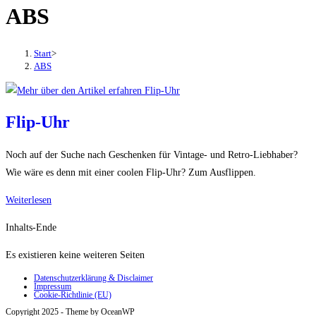
ABS
den
Button
um,
Start
>
um
ABS
das
Menü
aus-
Flip-Uhr
oder
einzuklappen
Noch auf der Suche nach Geschenken für Vintage- und Retro-Liebhaber?
Wie wäre es denn mit einer coolen Flip-Uhr? Zum Ausflippen.
Flip-
Weiterlesen
Uhr
Inhalts-Ende
Es existieren keine weiteren Seiten
Datenschutzerklärung & Disclaimer
Impressum
Cookie-Richtlinie (EU)
Copyright 2025 - Theme by OceanWP