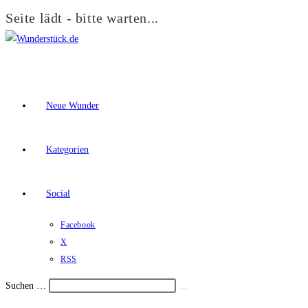
Seite lädt - bitte warten...
Zum
Inhalt
springen
Neue Wunder
Kategorien
Social
Facebook
X
RSS
Suchen …
Suche
Schalte
starten