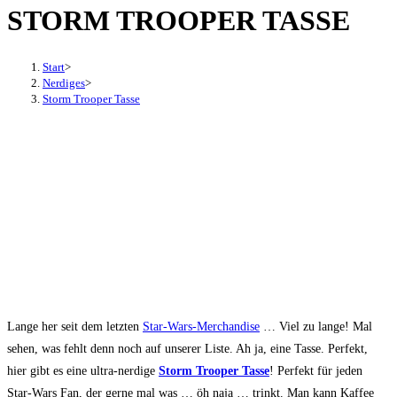
STORM TROOPER TASSE
den
Button
um,
Start
>
um
Nerdiges
>
Storm Trooper Tasse
das
Menü
aus-
oder
einzuklappen
Lange her seit dem letzten
Star-Wars-Merchandise
… Viel zu lange! Mal
sehen, was fehlt denn noch auf unserer Liste. Ah ja, eine Tasse. Perfekt,
hier gibt es eine ultra-nerdige
Storm Trooper Tasse
! Perfekt für jeden
Star-Wars Fan, der gerne mal was … öh naja … trinkt. Man kann Kaffee