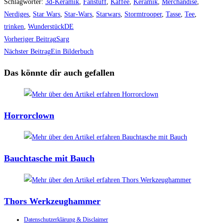
Schlagwörter
:
3d-Keramik
,
Fanstuff
,
Kaffee
,
Keramik
,
Merchandise
,
Nerdiges
,
Star Wars
,
Star-Wars
,
Starwars
,
Stormtrooper
,
Tasse
,
Tee
,
trinken
,
WunderstückDE
Weitere
Vorheriger Beitrag
Sarg
Artikel
Nächster Beitrag
Ein Bilderbuch
ansehen
Das könnte dir auch gefallen
Horrorclown
Bauchtasche mit Bauch
Thors Werkzeughammer
Datenschutzerklärung & Disclaimer