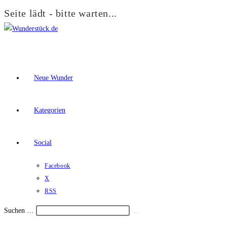
Seite lädt - bitte warten...
Zum
Inhalt
springen
Neue Wunder
Kategorien
Social
Facebook
X
RSS
Suchen …
Suche
Schalte
starten