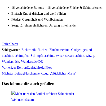
16 verschiedene Buttons – 16 verschiedene Flüche & Schimpfereien
Einfach Knopf drücken und wohl fühlen
Fördert Gesundheit und Wohlbefinden
Sorgt für einen ehrlicheren Umgang miteinander
Teilen
Tweet
Schlagwörter
:
Elektronik
,
fluchen
,
Fluchmaschine
,
Gadget
,
gesund
,
machine
,
schimpfen
,
Schimpfmaschine
,
swear
,
swearmachine
,
witzig
,
Wunderstück
,
WunderstückDE
Weitere
Vorheriger Beitrag
Edelstahlsofa Flow
Artikel
Nächster Beitrag
Flaschenwerkzeug „Glücklicher Mann“
ansehen
Das könnte dir auch gefallen