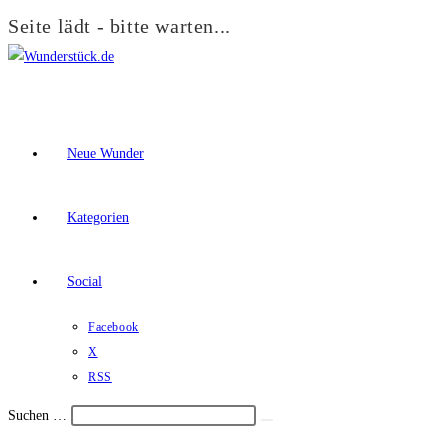
Seite lädt - bitte warten...
Zum
Inhalt
springen
Neue Wunder
Kategorien
Social
Facebook
X
RSS
Suchen …
Suche
Schalte
starten