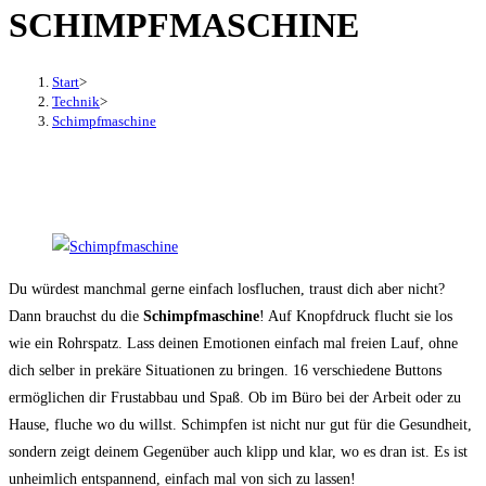
SCHIMPFMASCHINE
den
Button
um,
Start
>
um
Technik
>
Schimpfmaschine
das
Menü
aus-
oder
einzuklappen
Du würdest manchmal gerne einfach losfluchen, traust dich aber nicht?
Dann brauchst du die
Schimpfmaschine
! Auf Knopfdruck flucht sie los
wie ein Rohrspatz. Lass deinen Emotionen einfach mal freien Lauf, ohne
dich selber in prekäre Situationen zu bringen. 16 verschiedene Buttons
ermöglichen dir Frustabbau und Spaß. Ob im Büro bei der Arbeit oder zu
Hause, fluche wo du willst. Schimpfen ist nicht nur gut für die Gesundheit,
sondern zeigt deinem Gegenüber auch klipp und klar, wo es dran ist. Es ist
unheimlich entspannend, einfach mal von sich zu lassen!