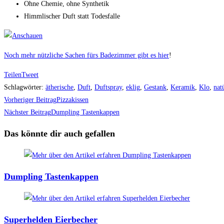
Ohne Chemie, ohne Synthetik
Himmlischer Duft statt Todesfalle
Noch mehr nützliche Sachen fürs Badezimmer gibt es hier
!
Teilen
Tweet
Schlagwörter
:
ätherische
,
Duft
,
Duftspray
,
eklig
,
Gestank
,
Keramik
,
Klo
,
nat
Weitere
Vorheriger Beitrag
Pizzakissen
Artikel
Nächster Beitrag
Dumpling Tastenkappen
ansehen
Das könnte dir auch gefallen
Dumpling Tastenkappen
Superhelden Eierbecher