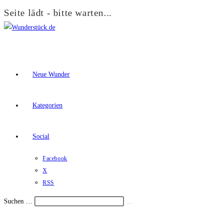
Seite lädt - bitte warten...
Zum
Inhalt
springen
Neue Wunder
Kategorien
Social
Facebook
X
RSS
Suchen …
Suche
Schalte
starten