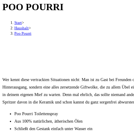
POO POURRI
den
Button
um,
Start
>
um
Haushalt
>
Poo Pourri
das
Menü
aus-
oder
einzuklappen
Wer kennt diese vertrackten Situationen nicht: Man ist zu Gast bei Freunde
Hinterausgang, sondern eine alles zersetzende Giftwolke, die zu allem Übel e
in deinem eigenen Mief zu warten. Denn mal ehrlich, das sollte niemand ande
Spritzer davon in die Keramik und schon kannst du ganz sorgenfrei abwurst
Poo Pourri Toilettenspray
Aus 100% natürlichen, ätherischen Ölen
Schließt den Gestank einfach unter Wasser ein