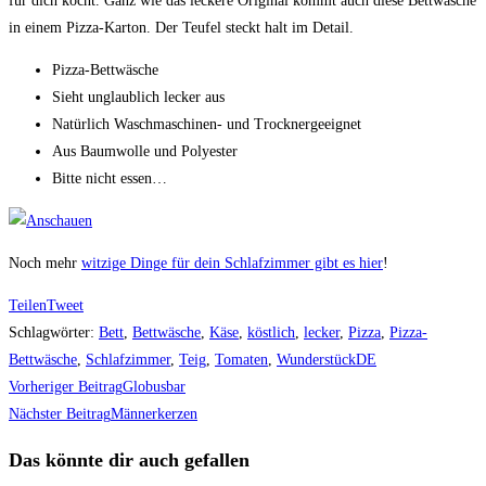
für dich kocht. Ganz wie das leckere Original kommt auch diese Bettwäsche
in einem Pizza-Karton. Der Teufel steckt halt im Detail.
Pizza-Bettwäsche
Sieht unglaublich lecker aus
Natürlich Waschmaschinen- und Trocknergeeignet
Aus Baumwolle und Polyester
Bitte nicht essen…
Noch mehr
witzige Dinge für dein Schlafzimmer gibt es hier
!
Teilen
Tweet
Schlagwörter
:
Bett
,
Bettwäsche
,
Käse
,
köstlich
,
lecker
,
Pizza
,
Pizza-
Bettwäsche
,
Schlafzimmer
,
Teig
,
Tomaten
,
WunderstückDE
Weitere
Vorheriger Beitrag
Globusbar
Artikel
Nächster Beitrag
Männerkerzen
ansehen
Das könnte dir auch gefallen