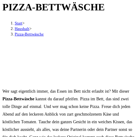
PIZZA-BETTWÄSCHE
den
Button
um,
Start
>
um
Haushalt
>
Pizza-Bettwäsche
das
Menü
aus-
oder
einzuklappen
Wer sagt eigentlich immer, das Essen im Bett nicht erlaubt ist? Mit dieser
Pizza-Bettwäsche
kannst du darauf pfeifen. Pizza im Bett, das sind zwei
tolle Dinge auf einmal. Und wer mag schon keine Pizza. Freue dich jeden
Abend auf den leckeren Anblick von zart geschmolzenem Käse und
köstlichen Tomaten. Tauche dein ganzes Gesicht in ein weiches Kissen, das
köstlicher aussieht, als alles, was deine Partnerin oder dein Partner sonst so