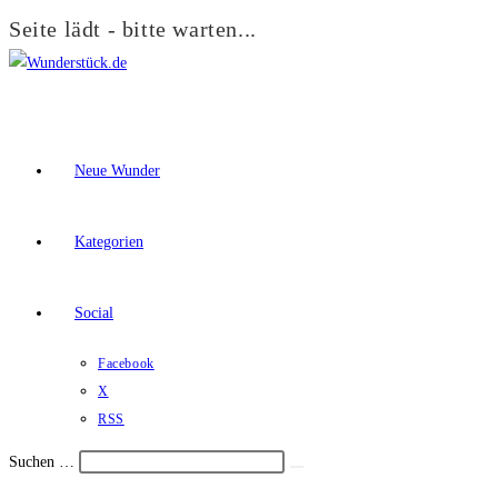
Seite lädt - bitte warten...
Zum
Inhalt
springen
Neue Wunder
Kategorien
Social
Facebook
X
RSS
Suchen …
Suche
Schalte
starten