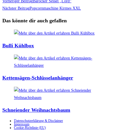
Weitere
Vorheriger Beitrag
Barocker Sessel „Lord“
Artikel
Nächster Beitrag
Popcornmaschine Kirmes XXL
ansehen
Das könnte dir auch gefallen
Bulli Kühlbox
Kettensägen-Schlüsselanhänger
Schneiender Weihnachtsbaum
Datenschutzerklärung & Disclaimer
Impressum
Cookie-Richtlinie (EU)