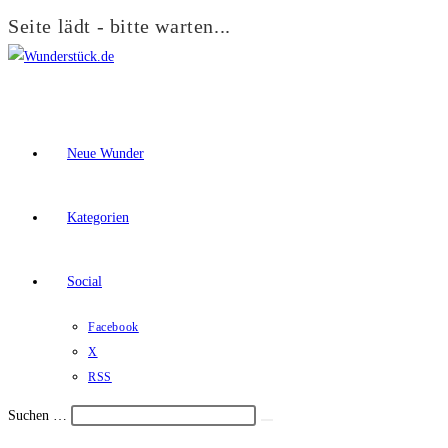
Seite lädt - bitte warten...
Zum
Inhalt
springen
Neue Wunder
Kategorien
Social
Facebook
X
RSS
Suchen …
Suche
Schalte
starten