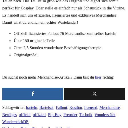
Teilen nach. Das Teil ist so groß wie das Original und eignet sich somit
perfekt für Cosplay. Oder stelle es einfach nur als Schaustück in die Vitrine.
Es handelt sich um offizielles, lizensiertes und exklusives Merchandise!
Damit wirst du endlich ein echter Wastelander!
Offiziell lizensiertes Fallout 76 Merchandise zum selber basteln
Über 150 originelle Teile
Circa 2,5 Stunden wunderbare Beschäftigungstherapie
Originalgröße!
Du suchst noch mehr Merchandise-Artikel? Dann bist du
hier
richtig!
Schlagwörter
:
basteln
,
Bastelset
,
Fallout
,
Kostüm
,
licensed
,
Merchandise
,
Nerdiges
,
official
,
offiziell
,
Pip-Boy
,
Preorder
,
Technik
,
Wunderstück
,
WunderstückDE