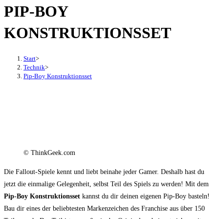
PIP-BOY
den
Button
KONSTRUKTIONSSET
um,
um
das
Start
>
Technik
>
Menü
Pip-Boy Konstruktionsset
aus-
oder
einzuklappen
© ThinkGeek.com
Die Fallout-Spiele kennt und liebt beinahe jeder Gamer. Deshalb hast du
jetzt die einmalige Gelegenheit, selbst Teil des Spiels zu werden! Mit dem
Pip-Boy Konstruktionsset
kannst du dir deinen eigenen Pip-Boy basteln!
Bau dir eines der beliebtesten Markenzeichen des Franchise aus über 150