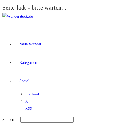
Seite lädt - bitte warten...
Zum
Inhalt
springen
Neue Wunder
Kategorien
Social
Facebook
X
RSS
Suchen …
Suche
Schalte
starten