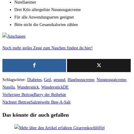
Nutellaeimer
Drei Kilo allergeilste Nussnougatcreme
Für alle Anwendungsarten geeignet
Bitte nicht die Gesamtkalorien zählen
Noch mehr geiles Zeug zum Naschen findest du hier!
Schlagwörter
:
Diabetes
,
Geil
,
gesund
,
Haselnusscreme
,
Nussnougatcreme
,
Nutella
,
Wunderstück
,
WunderstückDE
Weitere
Vorheriger Beitrag
Barry der Reibebär
Artikel
Nächster Beitrag
Salzgewehr Bug-A-Salt
ansehen
Das könnte dir auch gefallen