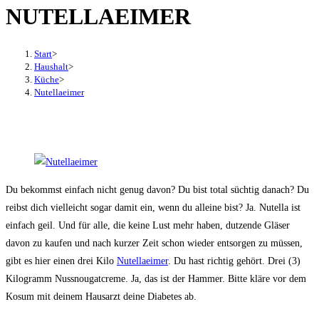
NUTELLAEIMER
den
Button
um,
Start
>
um
Haushalt
>
Küche
>
das
Nutellaeimer
Menü
aus-
oder
einzuklappen
Du bekommst einfach nicht genug davon? Du bist total süchtig danach? Du
reibst dich vielleicht sogar damit ein, wenn du alleine bist? Ja. Nutella ist
einfach geil. Und für alle, die keine Lust mehr haben, dutzende Gläser
davon zu kaufen und nach kurzer Zeit schon wieder entsorgen zu müssen,
gibt es hier einen drei Kilo
Nutellaeimer
. Du hast richtig gehört. Drei (3)
Kilogramm Nussnougatcreme. Ja, das ist der Hammer. Bitte kläre vor dem
Kosum mit deinem Hausarzt deine Diabetes ab.