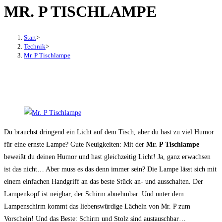
MR. P TISCHLAMPE
den
Button
um,
Start
>
um
Technik
>
Mr. P Tischlampe
das
Menü
aus-
oder
einzuklappen
Du brauchst dringend ein Licht auf dem Tisch, aber du hast zu viel Humor
für eine ernste Lampe? Gute Neuigkeiten: Mit der
Mr. P Tischlampe
beweißt du deinen Humor und hast gleichzeitig Licht! Ja, ganz erwachsen
ist das nicht… Aber muss es das denn immer sein? Die Lampe lässt sich mit
einem einfachen Handgriff an das beste Stück an- und ausschalten. Der
Lampenkopf ist neigbar, der Schirm abnehmbar. Und unter dem
Lampenschirm kommt das liebenswürdige Lächeln von Mr. P zum
Vorschein! Und das Beste: Schirm und Stolz sind austauschbar…