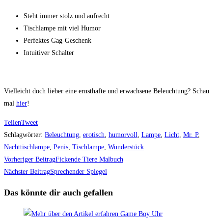
Steht immer stolz und aufrecht
Tischlampe mit viel Humor
Perfektes Gag-Geschenk
Intuitiver Schalter
Vielleicht doch lieber eine ernsthafte und erwachsene Beleuchtung? Schau
mal
hier
!
Teilen
Tweet
Schlagwörter
:
Beleuchtung
,
erotisch
,
humorvoll
,
Lampe
,
Licht
,
Mr. P
,
Nachttischlampe
,
Penis
,
Tischlampe
,
Wunderstück
Weitere
Vorheriger Beitrag
Fickende Tiere Malbuch
Artikel
Nächster Beitrag
Sprechender Spiegel
ansehen
Das könnte dir auch gefallen