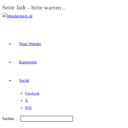
Seite lädt - bitte warten...
Zum
Inhalt
springen
Neue Wunder
Kategorien
Social
Facebook
X
RSS
Suchen …
Suche
Schalte
starten