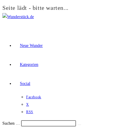
Seite lädt - bitte warten...
Zum
Inhalt
springen
Neue Wunder
Kategorien
Social
Facebook
X
RSS
Suchen …
Suche
Schalte
starten