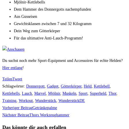
Mjölnir-Kettlebells
Dem Hammer des Donnergotts nachempfunden
Aus Gusseisen
Gewichtsklassen zwischen 7 und 32 Kilogramm
Dein Weg zum Götterkörper
Für das ultimative Anti-Lauch-Programm!
Du suchst noch mehr Sport-Equipment und Accessoires für echte Helden?
Hier entlang
!
Teilen
Tweet
Schlagwörter
:
Donnergott
,
Gadget
,
Götterkörper
,
Held
,
Kettlebell
,
Kettlebells
,
Lauch
,
Marvel
,
Mjölnir
,
Muskeln
,
Sport
,
Superheld
,
Thor
,
Training
,
Workout
,
Wunderstück
,
WunderstückDE
Weitere
Vorheriger Beitrag
Getränkepalme
Artikel
Nächster Beitrag
Thors Werkzeughammer
ansehen
Das könnte dir auch gefallen