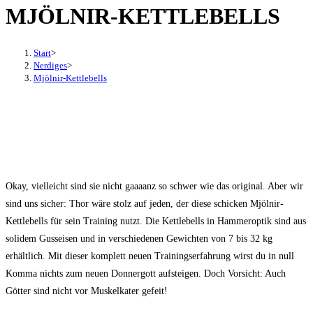
MJÖLNIR-KETTLEBELLS
den
Button
um,
Start
>
um
Nerdiges
>
Mjölnir-Kettlebells
das
Menü
aus-
oder
einzuklappen
Okay, vielleicht sind sie nicht gaaaanz so schwer wie das original. Aber wir
sind uns sicher: Thor wäre stolz auf jeden, der diese schicken Mjölnir-
Kettlebells für sein Training nutzt. Die Kettlebells in Hammeroptik sind aus
solidem Gusseisen und in verschiedenen Gewichten von 7 bis 32 kg
erhältlich. Mit dieser komplett neuen Trainingserfahrung wirst du in null
Komma nichts zum neuen Donnergott aufsteigen. Doch Vorsicht: Auch
Götter sind nicht vor Muskelkater gefeit!