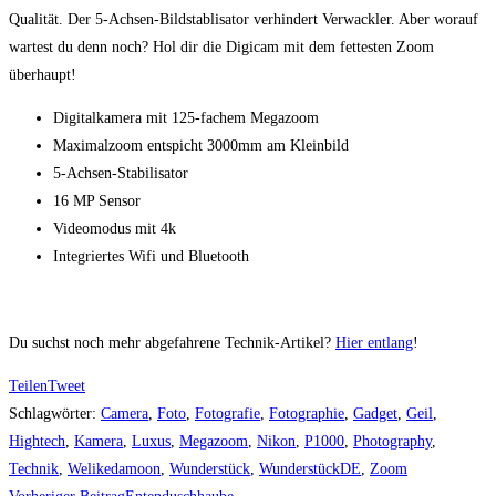
Qualität. Der 5-Achsen-Bildstablisator verhindert Verwackler. Aber worauf
wartest du denn noch? Hol dir die Digicam mit dem fettesten Zoom
überhaupt!
Digitalkamera mit 125-fachem Megazoom
Maximalzoom entspicht 3000mm am Kleinbild
5-Achsen-Stabilisator
16 MP Sensor
Videomodus mit 4k
Integriertes Wifi und Bluetooth
Du suchst noch mehr abgefahrene Technik-Artikel?
Hier entlang
!
Teilen
Tweet
Schlagwörter
:
Camera
,
Foto
,
Fotografie
,
Fotographie
,
Gadget
,
Geil
,
Hightech
,
Kamera
,
Luxus
,
Megazoom
,
Nikon
,
P1000
,
Photography
,
Technik
,
Welikedamoon
,
Wunderstück
,
WunderstückDE
,
Zoom