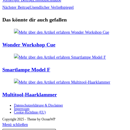
Weitere
Vorheriger Beitrag
Entenduschhaube
Artikel
Nächster Beitrag
Unendlicher Verließspiegel
ansehen
Das könnte dir auch gefallen
Wonder Workshop Cue
Smartlampe Model F
Multitool-Haarklammer
Datenschutzerklärung & Disclaimer
Impressum
Cookie-Richtlinie (EU)
Copyright 2025 - Theme by OceanWP
Menü schließen