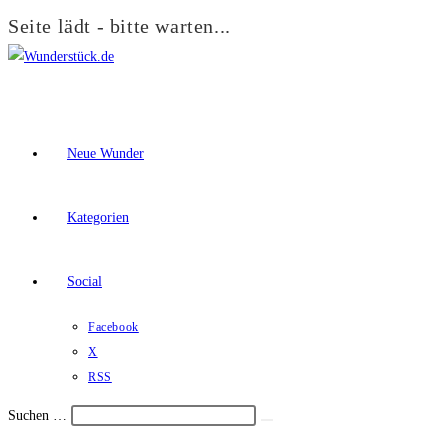
Seite lädt - bitte warten...
Zum
Inhalt
springen
Neue Wunder
Kategorien
Social
Facebook
X
RSS
Suchen …
Suche
Schalte
starten