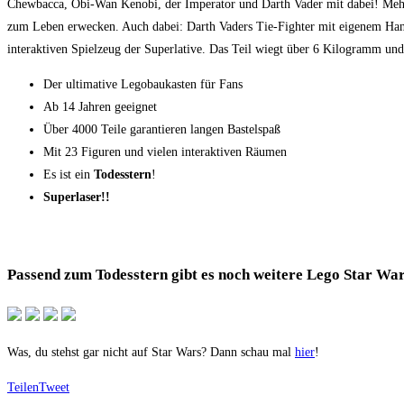
Chewbacca, Obi-Wan Kenobi, der Imperator und Darth Vader mit dabei! Mehrer
zum Leben erwecken. Auch dabei: Darth Vaders Tie-Fighter mit eigenem Hanga
interaktiven Spielzeug der Superlative. Das Teil wiegt über 6 Kilogramm und b
Der ultimative Legobaukasten für Fans
Ab 14 Jahren geeignet
Über 4000 Teile garantieren langen Bastelspaß
Mit 23 Figuren und vielen interaktiven Räumen
Es ist ein
Todesstern
!
Superlaser!!
Passend zum Todesstern gibt es noch weitere Lego Star War
Was, du stehst gar nicht auf Star Wars? Dann schau mal
hier
!
Teilen
Tweet