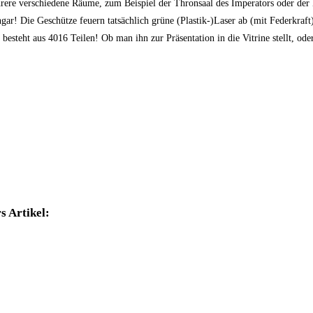
e verschiedene Räume, zum Beispiel der Thronsaal des Imperators oder der Ko
r! Die Geschütze feuern tatsächlich grüne (Plastik-)Laser ab (mit Federkraf
esteht aus 4016 Teilen! Ob man ihn zur Präsentation in die Vitrine stellt, oder
s Artikel: