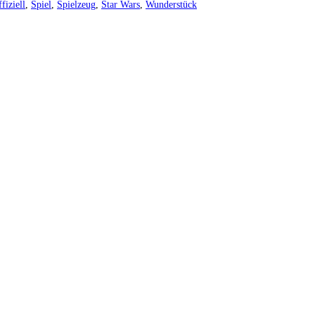
ffiziell
,
Spiel
,
Spielzeug
,
Star Wars
,
Wunderstück