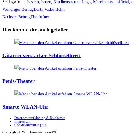
Schlagwörter
:
basteln
,
bauen
,
Kindheitstraum
,
Lego
,
Merchandise
,
official
,
o
Weitere
Vorheriger Beitrag
Darth Vader Helm
Artikel
Nächster Beitrag
Thoröffner
ansehen
Das könnte dir auch gefallen
Gitarrenverstärker-Schlüsselbrett
Penis-Theater
Smarte WLAN-Uhr
Datenschutzerklärung & Disclaimer
Impressum
Cookie-Richtlinie (EU)
Copyright 2025 - Theme by OceanWP