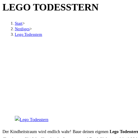
LEGO TODESSTERN
den
Button
um,
Start
>
um
Nerdiges
>
Lego Todesstern
das
Menü
aus-
oder
einzuklappen
Der Kindheitstraum wird endlich wahr! Baue deinen eigenen
Lego Todesster