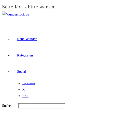
Seite lädt - bitte warten...
Zum
Inhalt
springen
Neue Wunder
Kategorien
Social
Facebook
X
RSS
Suchen …
Suche
Schalte
starten