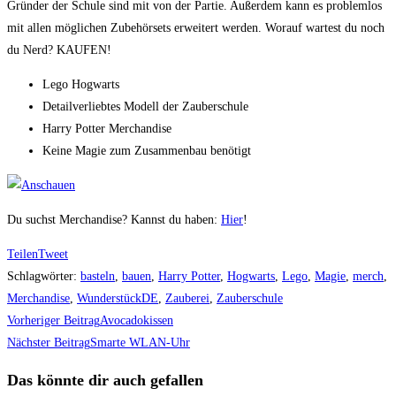
Gründer der Schule sind mit von der Partie. Außerdem kann es problemlos
mit allen möglichen Zubehörsets erweitert werden. Worauf wartest du noch
du Nerd? KAUFEN!
Lego Hogwarts
Detailverliebtes Modell der Zauberschule
Harry Potter Merchandise
Keine Magie zum Zusammenbau benötigt
Du suchst Merchandise? Kannst du haben:
Hier
!
Teilen
Tweet
Schlagwörter
:
basteln
,
bauen
,
Harry Potter
,
Hogwarts
,
Lego
,
Magie
,
merch
,
Merchandise
,
WunderstückDE
,
Zauberei
,
Zauberschule
Weitere
Vorheriger Beitrag
Avocadokissen
Artikel
Nächster Beitrag
Smarte WLAN-Uhr
ansehen
Das könnte dir auch gefallen