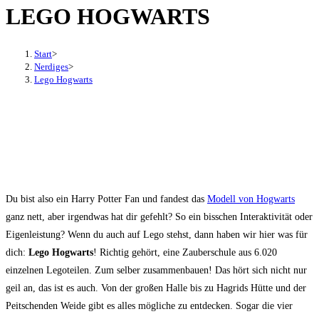
LEGO HOGWARTS
den
Button
um,
Start
>
um
Nerdiges
>
Lego Hogwarts
das
Menü
aus-
oder
einzuklappen
Du bist also ein Harry Potter Fan und fandest das
Modell von Hogwarts
ganz nett, aber irgendwas hat dir gefehlt? So ein bisschen Interaktivität oder
Eigenleistung? Wenn du auch auf Lego stehst, dann haben wir hier was für
dich:
Lego Hogwarts
! Richtig gehört, eine Zauberschule aus 6.020
einzelnen Legoteilen. Zum selber zusammenbauen! Das hört sich nicht nur
geil an, das ist es auch. Von der großen Halle bis zu Hagrids Hütte und der
Peitschenden Weide gibt es alles mögliche zu entdecken. Sogar die vier