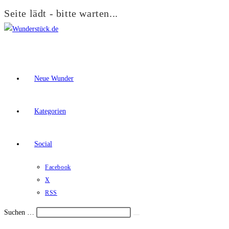
Seite lädt - bitte warten...
Zum
Inhalt
springen
Neue Wunder
Kategorien
Social
Facebook
X
RSS
Suchen …
Suche
Schalte
starten